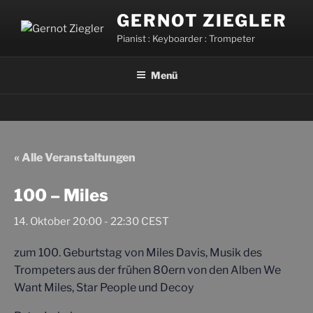
Zum
GERNOT ZIEGLER
Inhalt
Pianist : Keyboarder : Trompeter
springen
Menü
« Alle Veranstaltungen
100 – Miles
14. Oktober 20:00
-
22:30
CEST
zum 100. Geburtstag von Miles Davis, Musik des
Trompeters aus der frühen 80ern von den Alben We
Want Miles, Star People und Decoy