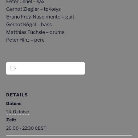
Peter Lehel – sax
Gernot Ziegler – tp/keys
Bruno Frey-Nascimento – guit
Gernot Kögel – bass
Matthias Füchsle – drums
Peter Hinz – perc
Zum Kalender hinzufügen
DETAILS
Datum:
14. Oktober
Zeit:
20:00 - 22:30
CEST