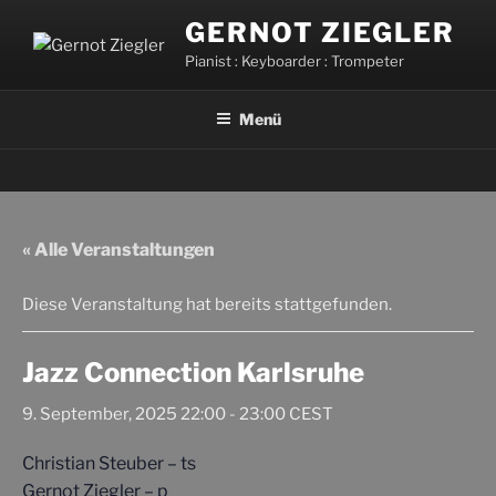
Zum
GERNOT ZIEGLER
Inhalt
Pianist : Keyboarder : Trompeter
springen
Menü
« Alle Veranstaltungen
Diese Veranstaltung hat bereits stattgefunden.
Jazz Connection Karlsruhe
9. September, 2025 22:00
-
23:00
CEST
Christian Steuber – ts
Gernot Ziegler – p