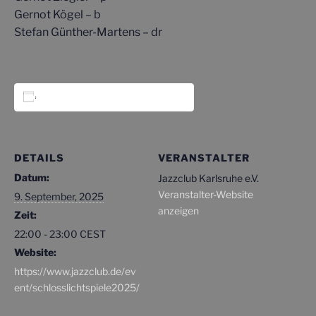
Gernot Kögel – b
Stefan Günther-Martens – dr
Zum Kalender hinzufügen
DETAILS
VERANSTALTER
Datum:
Jazzclub Karlsruhe e.V.
Veranstalter-Website
9. September, 2025
anzeigen
Zeit:
22:00 - 23:00
CEST
Website:
https://www.jazzclub.de/ev
ent/schlosslichtspiele2025/