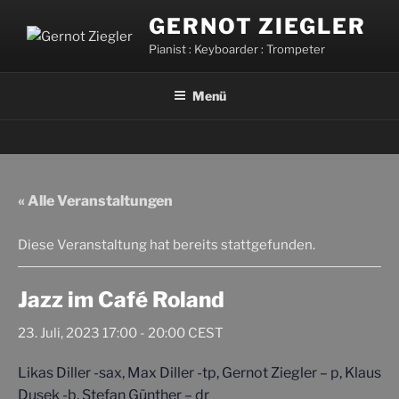
Zum
GERNOT ZIEGLER
Inhalt
Pianist : Keyboarder : Trompeter
springen
Menü
« Alle Veranstaltungen
Diese Veranstaltung hat bereits stattgefunden.
Jazz im Café Roland
23. Juli, 2023 17:00
-
20:00
CEST
Likas Diller -sax, Max Diller -tp, Gernot Ziegler – p, Klaus
Dusek -b, Stefan Günther – dr