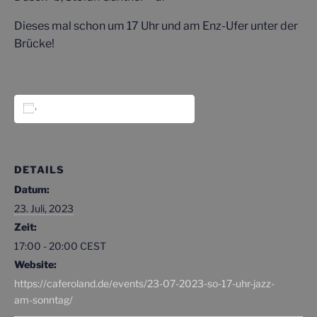
Dieses mal schon um 17 Uhr und am Enz-Ufer unter der
Brücke!
Zum Kalender hinzufügen
DETAILS
Datum:
23. Juli, 2023
Zeit:
17:00 - 20:00
CEST
Website:
https://caferoland.de/events/23-07-2023-so-17-uhr-jazz-
am-sonntag/