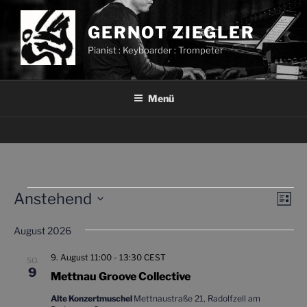
Zum
Inhalt
GERNOT ZIEGLER
springen
Pianist : Keyboarder : Trompeter
Menü
Veranstaltungen
Anstehend
A
V
L
e
n
i
D
s
r
August 2026
a
s
t
a
t
i
e
9. August 11:00
-
13:30
CEST
SO.
n
u
9
c
Mettnau Groove Collective
s
m
h
t
Alte Konzertmuschel
Mettnaustraße 21, Radolfzell am
w