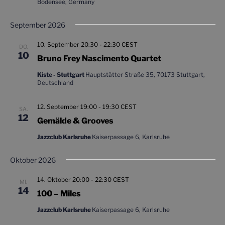
Bodensee, Germany
t
a
ä
e
h
l
September 2026
l
n
t
e
u
10. September 20:30
-
22:30
CEST
-
DO.
10
n
n
Bruno Frey Nascimento Quartet
N
.
g
a
Kiste - Stuttgart
Hauptstätter Straße 35, 70173 Stuttgart,
A
Deutschland
v
n
i
s
12. September 19:00
-
19:30
CEST
SA.
g
12
i
Gemälde & Grooves
a
c
Jazzclub Karlsruhe
Kaiserpassage 6, Karlsruhe
t
h
t
i
Oktober 2026
e
o
14. Oktober 20:00
-
22:30
CEST
n
MI.
n
14
100 – Miles
-
N
Jazzclub Karlsruhe
Kaiserpassage 6, Karlsruhe
a